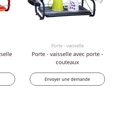
Porte - vaisselle
selle
Porte - vaisselle avec porte -
couteaux
e
Envoyer une demande