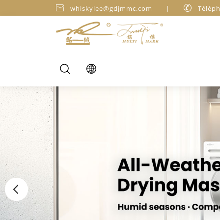

whiskylee@gdjmmc.com
|

Téléph