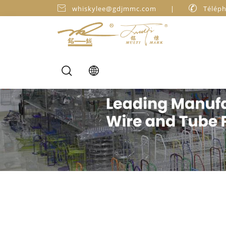

whiskylee@gdjmmc.com
|

Téléph