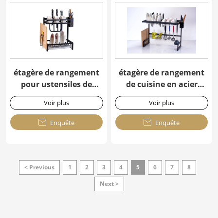
étagère de rangement
étagère de rangement
pour ustensiles de
de cuisine en acier
cuisine
inoxydable
Voir plus
Voir plus

Enquête

Enquête
< Previous
1
2
3
4
5
6
7
8
Next >